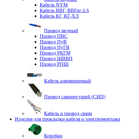
Кабель NYM
Кабель ВВГ, ВВГнг-LS
Кабель КГ, КГ-ХЛ
Провод медный
Провод ПВС
Провод ПуВ
Провод ПуГВ
Провод РКГМ
Провод ШВВП
Провод РПШ
Кабель алюминиевый
Провод самонесущий (СИП)
Кабель и провод связи
Изделия для прокладки кабеля и электромонтажа
Коробки