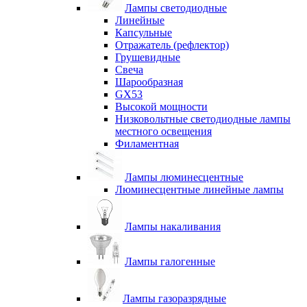
Лампы светодиодные
Линейные
Капсульные
Отражатель (рефлектор)
Грушевидные
Свеча
Шарообразная
GX53
Высокой мощности
Низковольтные светодиодные лампы
местного освещения
Филаментная
Лампы люминесцентные
Люминесцентные линейные лампы
Лампы накаливания
Лампы галогенные
Лампы газоразрядные