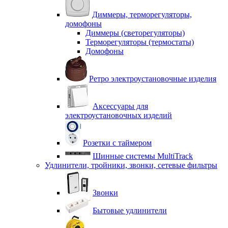
Диммеры, терморегуляторы,
домофоны
Диммеры (светорегуляторы)
Терморегуляторы (термостаты)
Домофоны
Ретро электроустановочные изделия
Аксессуары для
электроустановочных изделий
Розетки с таймером
Шинные системы MultiTrack
Удлинители, тройники, звонки, сетевые фильтры
Звонки
Бытовые удлинители