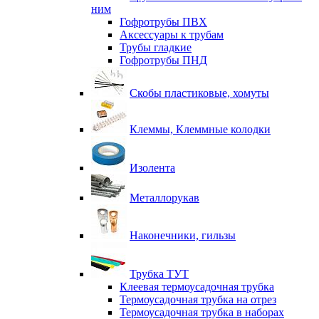
ним
Гофротрубы ПВХ
Аксессуары к трубам
Трубы гладкие
Гофротрубы ПНД
Скобы пластиковые, хомуты
Клеммы, Клеммные колодки
Изолента
Металлорукав
Наконечники, гильзы
Трубка ТУТ
Клеевая термоусадочная трубка
Термоусадочная трубка на отрез
Термоусадочная трубка в наборах