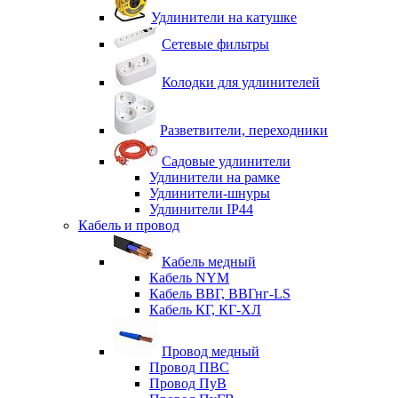
Удлинители на катушке
Сетевые фильтры
Колодки для удлинителей
Разветвители, переходники
Садовые удлинители
Удлинители на рамке
Удлинители-шнуры
Удлинители IP44
Кабель и провод
Кабель медный
Кабель NYM
Кабель ВВГ, ВВГнг-LS
Кабель КГ, КГ-ХЛ
Провод медный
Провод ПВС
Провод ПуВ