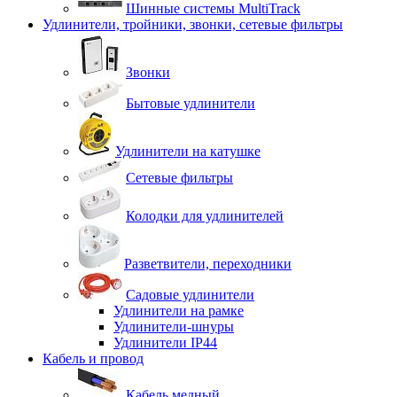
Шинные системы MultiTrack
Удлинители, тройники, звонки, сетевые фильтры
Звонки
Бытовые удлинители
Удлинители на катушке
Сетевые фильтры
Колодки для удлинителей
Разветвители, переходники
Садовые удлинители
Удлинители на рамке
Удлинители-шнуры
Удлинители IP44
Кабель и провод
Кабель медный