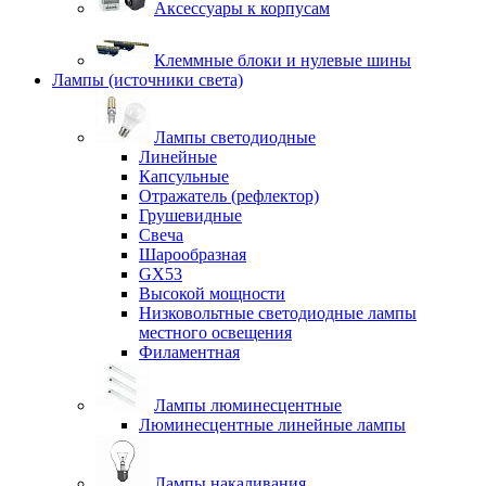
Аксессуары к корпусам
Клеммные блоки и нулевые шины
Лампы (источники света)
Лампы светодиодные
Линейные
Капсульные
Отражатель (рефлектор)
Грушевидные
Свеча
Шарообразная
GX53
Высокой мощности
Низковольтные светодиодные лампы
местного освещения
Филаментная
Лампы люминесцентные
Люминесцентные линейные лампы
Лампы накаливания