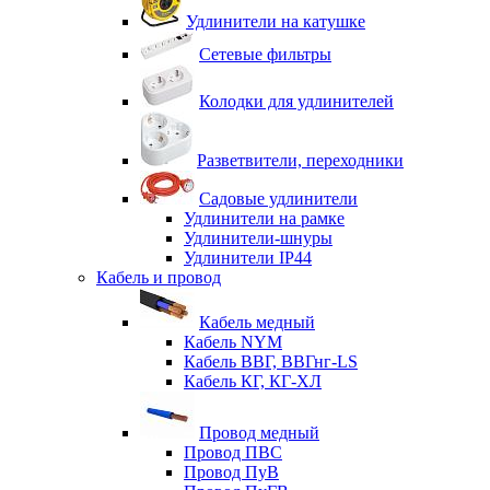
Удлинители на катушке
Сетевые фильтры
Колодки для удлинителей
Разветвители, переходники
Садовые удлинители
Удлинители на рамке
Удлинители-шнуры
Удлинители IP44
Кабель и провод
Кабель медный
Кабель NYM
Кабель ВВГ, ВВГнг-LS
Кабель КГ, КГ-ХЛ
Провод медный
Провод ПВС
Провод ПуВ