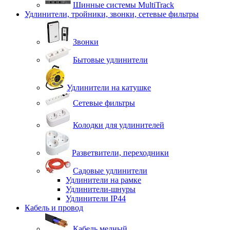
Шинные системы MultiTrack
Удлинители, тройники, звонки, сетевые фильтры
Звонки
Бытовые удлинители
Удлинители на катушке
Сетевые фильтры
Колодки для удлинителей
Разветвители, переходники
Садовые удлинители
Удлинители на рамке
Удлинители-шнуры
Удлинители IP44
Кабель и провод
Кабель медный