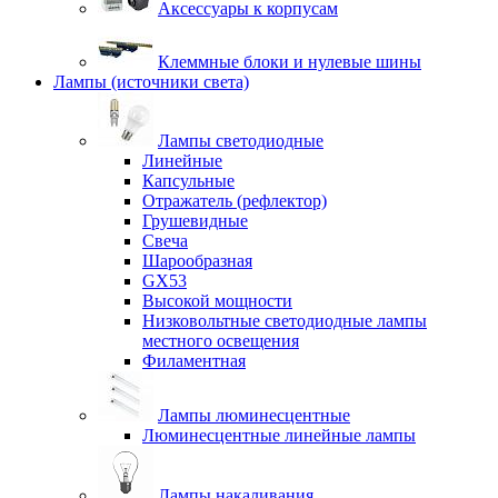
Аксессуары к корпусам
Клеммные блоки и нулевые шины
Лампы (источники света)
Лампы светодиодные
Линейные
Капсульные
Отражатель (рефлектор)
Грушевидные
Свеча
Шарообразная
GX53
Высокой мощности
Низковольтные светодиодные лампы
местного освещения
Филаментная
Лампы люминесцентные
Люминесцентные линейные лампы
Лампы накаливания