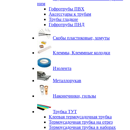
ним
Гофротрубы ПВХ
Аксессуары к трубам
Трубы гладкие
Гофротрубы ПНД
Скобы пластиковые, хомуты
Клеммы, Клеммные колодки
Изолента
Металлорукав
Наконечники, гильзы
Трубка ТУТ
Клеевая термоусадочная трубка
Термоусадочная трубка на отрез
Термоусадочная трубка в наборах