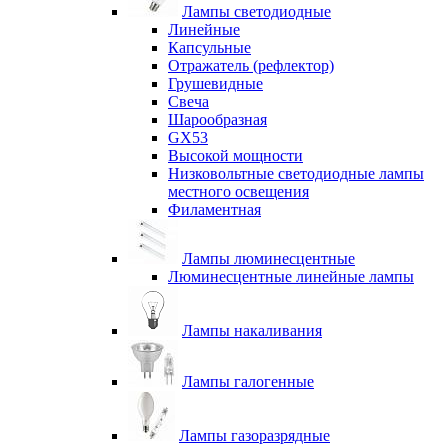
Лампы светодиодные
Линейные
Капсульные
Отражатель (рефлектор)
Грушевидные
Свеча
Шарообразная
GX53
Высокой мощности
Низковольтные светодиодные лампы
местного освещения
Филаментная
Лампы люминесцентные
Люминесцентные линейные лампы
Лампы накаливания
Лампы галогенные
Лампы газоразрядные