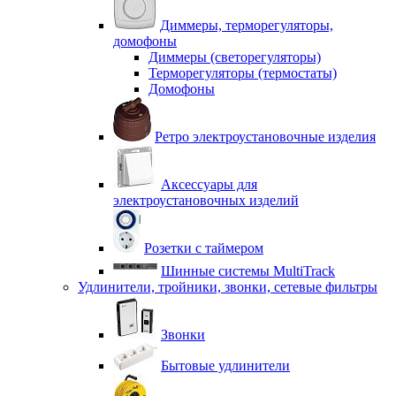
Диммеры, терморегуляторы,
домофоны
Диммеры (светорегуляторы)
Терморегуляторы (термостаты)
Домофоны
Ретро электроустановочные изделия
Аксессуары для
электроустановочных изделий
Розетки с таймером
Шинные системы MultiTrack
Удлинители, тройники, звонки, сетевые фильтры
Звонки
Бытовые удлинители