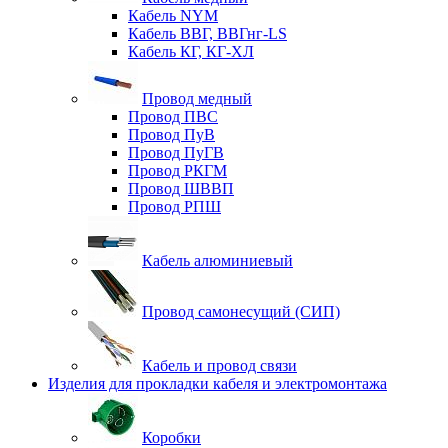
Кабель NYM
Кабель ВВГ, ВВГнг-LS
Кабель КГ, КГ-ХЛ
Провод медный
Провод ПВС
Провод ПуВ
Провод ПуГВ
Провод РКГМ
Провод ШВВП
Провод РПШ
Кабель алюминиевый
Провод самонесущий (СИП)
Кабель и провод связи
Изделия для прокладки кабеля и электромонтажа
Коробки