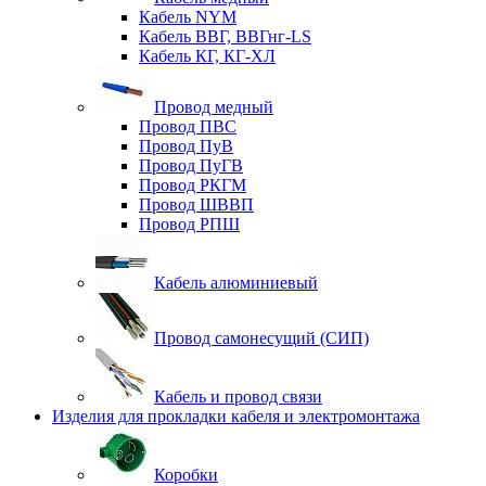
Кабель NYM
Кабель ВВГ, ВВГнг-LS
Кабель КГ, КГ-ХЛ
Провод медный
Провод ПВС
Провод ПуВ
Провод ПуГВ
Провод РКГМ
Провод ШВВП
Провод РПШ
Кабель алюминиевый
Провод самонесущий (СИП)
Кабель и провод связи
Изделия для прокладки кабеля и электромонтажа
Коробки