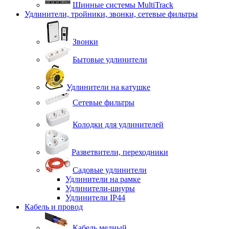
Шинные системы MultiTrack
Удлинители, тройники, звонки, сетевые фильтры
Звонки
Бытовые удлинители
Удлинители на катушке
Сетевые фильтры
Колодки для удлинителей
Разветвители, переходники
Садовые удлинители
Удлинители на рамке
Удлинители-шнуры
Удлинители IP44
Кабель и провод
Кабель медный