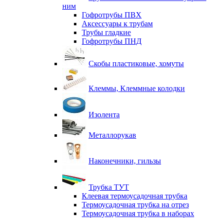
ним
Гофротрубы ПВХ
Аксессуары к трубам
Трубы гладкие
Гофротрубы ПНД
Скобы пластиковые, хомуты
Клеммы, Клеммные колодки
Изолента
Металлорукав
Наконечники, гильзы
Трубка ТУТ
Клеевая термоусадочная трубка
Термоусадочная трубка на отрез
Термоусадочная трубка в наборах