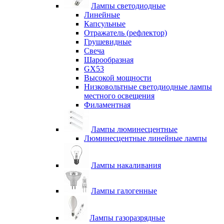
Лампы светодиодные
Линейные
Капсульные
Отражатель (рефлектор)
Грушевидные
Свеча
Шарообразная
GX53
Высокой мощности
Низковольтные светодиодные лампы
местного освещения
Филаментная
Лампы люминесцентные
Люминесцентные линейные лампы
Лампы накаливания
Лампы галогенные
Лампы газоразрядные