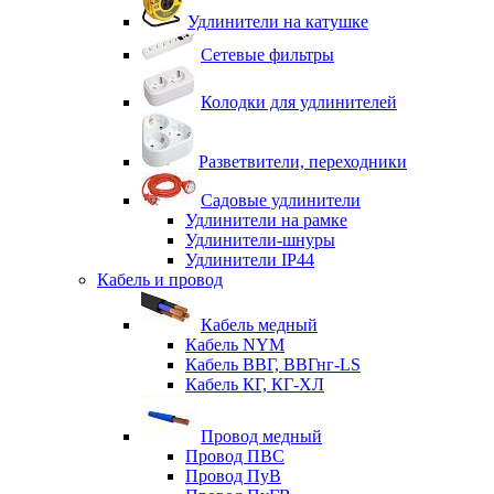
Удлинители на катушке
Сетевые фильтры
Колодки для удлинителей
Разветвители, переходники
Садовые удлинители
Удлинители на рамке
Удлинители-шнуры
Удлинители IP44
Кабель и провод
Кабель медный
Кабель NYM
Кабель ВВГ, ВВГнг-LS
Кабель КГ, КГ-ХЛ
Провод медный
Провод ПВС
Провод ПуВ