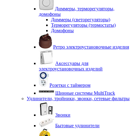
Диммеры, терморегуляторы,
домофоны
Диммеры (светорегуляторы)
Терморегуляторы (термостаты)
Домофоны
Ретро электроустановочные изделия
Аксессуары для
электроустановочных изделий
Розетки с таймером
Шинные системы MultiTrack
Удлинители, тройники, звонки, сетевые фильтры
Звонки
Бытовые удлинители