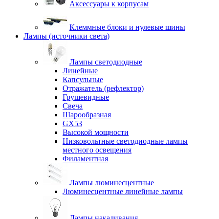
Аксессуары к корпусам
Клеммные блоки и нулевые шины
Лампы (источники света)
Лампы светодиодные
Линейные
Капсульные
Отражатель (рефлектор)
Грушевидные
Свеча
Шарообразная
GX53
Высокой мощности
Низковольтные светодиодные лампы
местного освещения
Филаментная
Лампы люминесцентные
Люминесцентные линейные лампы
Лампы накаливания