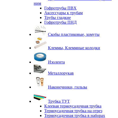
ним
Гофротрубы ПВХ
Аксессуары к трубам
Трубы гладкие
Гофротрубы ПНД
Скобы пластиковые, хомуты
Клеммы, Клеммные колодки
Изолента
Металлорукав
Наконечники, гильзы
Трубка ТУТ
Клеевая термоусадочная трубка
Термоусадочная трубка на отрез
Термоусадочная трубка в наборах