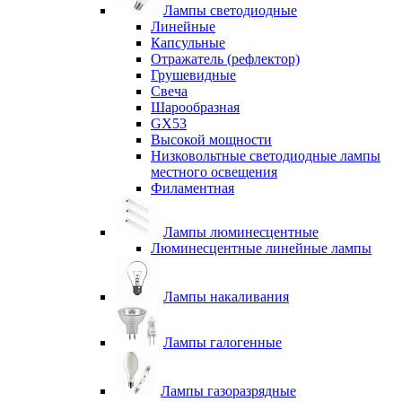
Лампы светодиодные
Линейные
Капсульные
Отражатель (рефлектор)
Грушевидные
Свеча
Шарообразная
GX53
Высокой мощности
Низковольтные светодиодные лампы
местного освещения
Филаментная
Лампы люминесцентные
Люминесцентные линейные лампы
Лампы накаливания
Лампы галогенные
Лампы газоразрядные