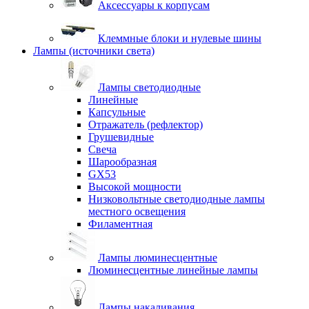
Аксессуары к корпусам
Клеммные блоки и нулевые шины
Лампы (источники света)
Лампы светодиодные
Линейные
Капсульные
Отражатель (рефлектор)
Грушевидные
Свеча
Шарообразная
GX53
Высокой мощности
Низковольтные светодиодные лампы
местного освещения
Филаментная
Лампы люминесцентные
Люминесцентные линейные лампы
Лампы накаливания