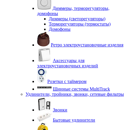
Диммеры, терморегуляторы,
домофоны
Диммеры (светорегуляторы)
Терморегуляторы (термостаты)
Домофоны
Ретро электроустановочные изделия
Аксессуары для
электроустановочных изделий
Розетки с таймером
Шинные системы MultiTrack
Удлинители, тройники, звонки, сетевые фильтры
Звонки
Бытовые удлинители