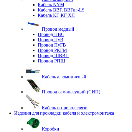
Кабель NYM
Кабель ВВГ, ВВГнг-LS
Кабель КГ, КГ-ХЛ
Провод медный
Провод ПВС
Провод ПуВ
Провод ПуГВ
Провод РКГМ
Провод ШВВП
Провод РПШ
Кабель алюминиевый
Провод самонесущий (СИП)
Кабель и провод связи
Изделия для прокладки кабеля и электромонтажа
Коробки