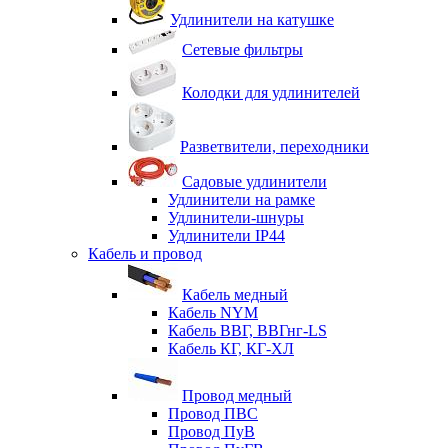
Удлинители на катушке
Сетевые фильтры
Колодки для удлинителей
Разветвители, переходники
Садовые удлинители
Удлинители на рамке
Удлинители-шнуры
Удлинители IP44
Кабель и провод
Кабель медный
Кабель NYM
Кабель ВВГ, ВВГнг-LS
Кабель КГ, КГ-ХЛ
Провод медный
Провод ПВС
Провод ПуВ