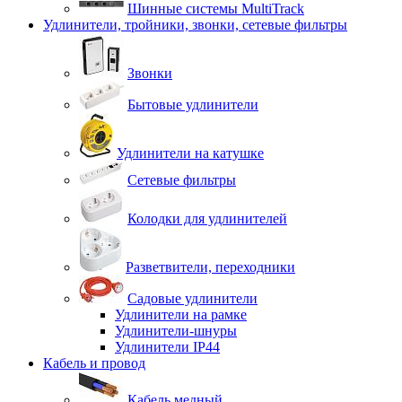
Шинные системы MultiTrack
Удлинители, тройники, звонки, сетевые фильтры
Звонки
Бытовые удлинители
Удлинители на катушке
Сетевые фильтры
Колодки для удлинителей
Разветвители, переходники
Садовые удлинители
Удлинители на рамке
Удлинители-шнуры
Удлинители IP44
Кабель и провод
Кабель медный