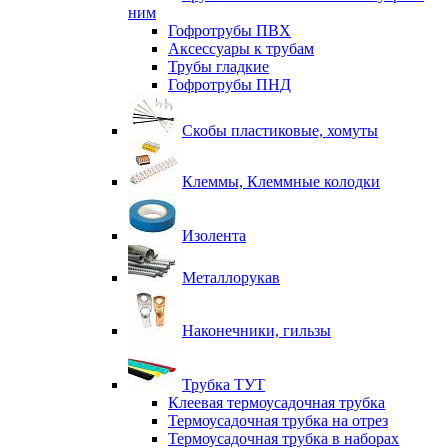
ним
Гофротрубы ПВХ
Аксессуары к трубам
Трубы гладкие
Гофротрубы ПНД
Скобы пластиковые, хомуты
Клеммы, Клеммные колодки
Изолента
Металлорукав
Наконечники, гильзы
Трубка ТУТ
Клеевая термоусадочная трубка
Термоусадочная трубка на отрез
Термоусадочная трубка в наборах