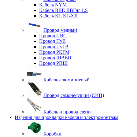
Кабель NYM
Кабель ВВГ, ВВГнг-LS
Кабель КГ, КГ-ХЛ
Провод медный
Провод ПВС
Провод ПуВ
Провод ПуГВ
Провод РКГМ
Провод ШВВП
Провод РПШ
Кабель алюминиевый
Провод самонесущий (СИП)
Кабель и провод связи
Изделия для прокладки кабеля и электромонтажа
Коробки