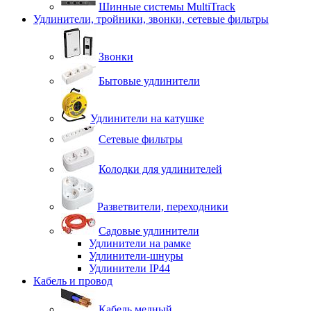
Шинные системы MultiTrack
Удлинители, тройники, звонки, сетевые фильтры
Звонки
Бытовые удлинители
Удлинители на катушке
Сетевые фильтры
Колодки для удлинителей
Разветвители, переходники
Садовые удлинители
Удлинители на рамке
Удлинители-шнуры
Удлинители IP44
Кабель и провод
Кабель медный