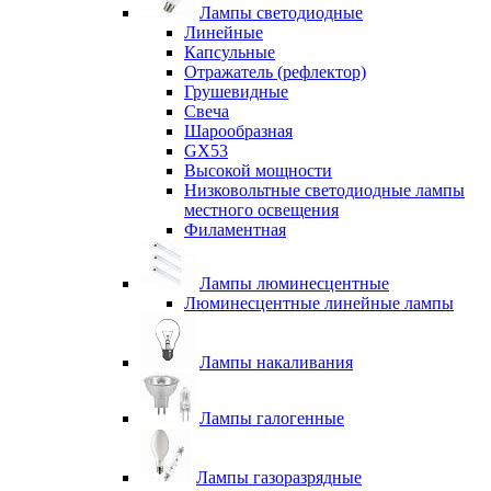
Лампы светодиодные
Линейные
Капсульные
Отражатель (рефлектор)
Грушевидные
Свеча
Шарообразная
GX53
Высокой мощности
Низковольтные светодиодные лампы
местного освещения
Филаментная
Лампы люминесцентные
Люминесцентные линейные лампы
Лампы накаливания
Лампы галогенные
Лампы газоразрядные