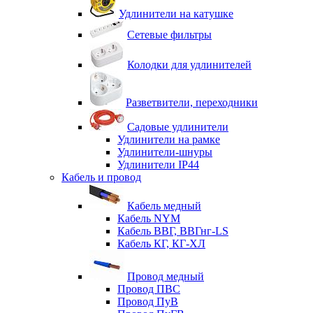
Удлинители на катушке
Сетевые фильтры
Колодки для удлинителей
Разветвители, переходники
Садовые удлинители
Удлинители на рамке
Удлинители-шнуры
Удлинители IP44
Кабель и провод
Кабель медный
Кабель NYM
Кабель ВВГ, ВВГнг-LS
Кабель КГ, КГ-ХЛ
Провод медный
Провод ПВС
Провод ПуВ