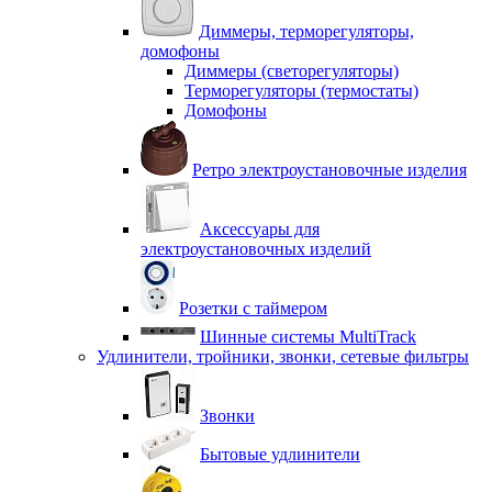
Диммеры, терморегуляторы,
домофоны
Диммеры (светорегуляторы)
Терморегуляторы (термостаты)
Домофоны
Ретро электроустановочные изделия
Аксессуары для
электроустановочных изделий
Розетки с таймером
Шинные системы MultiTrack
Удлинители, тройники, звонки, сетевые фильтры
Звонки
Бытовые удлинители