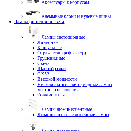
Аксессуары к корпусам
Клеммные блоки и нулевые шины
Лампы (источники света)
Лампы светодиодные
Линейные
Капсульные
Отражатель (рефлектор)
Грушевидные
Свеча
Шарообразная
GX53
Высокой мощности
Низковольтные светодиодные лампы
местного освещения
Филаментная
Лампы люминесцентные
Люминесцентные линейные лампы
Лампы накаливания