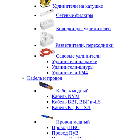
Удлинители на катушке
Сетевые фильтры
Колодки для удлинителей
Разветвители, переходники
Садовые удлинители
Удлинители на рамке
Удлинители-шнуры
Удлинители IP44
Кабель и провод
Кабель медный
Кабель NYM
Кабель ВВГ, ВВГнг-LS
Кабель КГ, КГ-ХЛ
Провод медный
Провод ПВС
Провод ПуВ