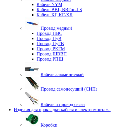
Кабель NYM
Кабель ВВГ, ВВГнг-LS
Кабель КГ, КГ-ХЛ
Провод медный
Провод ПВС
Провод ПуВ
Провод ПуГВ
Провод РКГМ
Провод ШВВП
Провод РПШ
Кабель алюминиевый
Провод самонесущий (СИП)
Кабель и провод связи
Изделия для прокладки кабеля и электромонтажа
Коробки