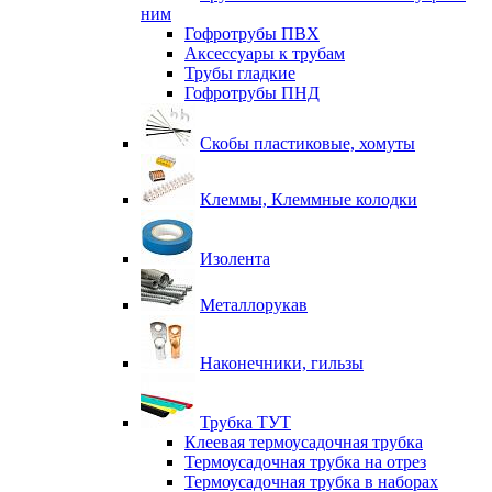
ним
Гофротрубы ПВХ
Аксессуары к трубам
Трубы гладкие
Гофротрубы ПНД
Скобы пластиковые, хомуты
Клеммы, Клеммные колодки
Изолента
Металлорукав
Наконечники, гильзы
Трубка ТУТ
Клеевая термоусадочная трубка
Термоусадочная трубка на отрез
Термоусадочная трубка в наборах