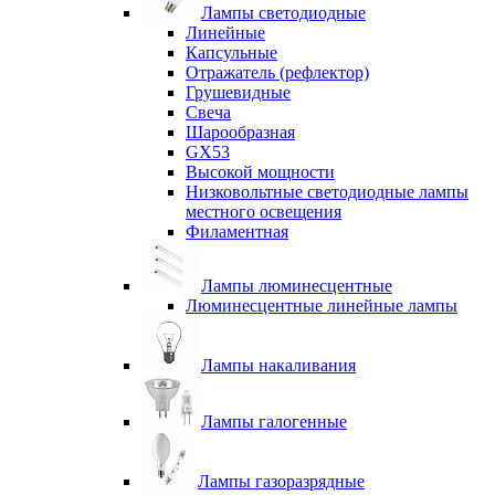
Лампы светодиодные
Линейные
Капсульные
Отражатель (рефлектор)
Грушевидные
Свеча
Шарообразная
GX53
Высокой мощности
Низковольтные светодиодные лампы
местного освещения
Филаментная
Лампы люминесцентные
Люминесцентные линейные лампы
Лампы накаливания
Лампы галогенные
Лампы газоразрядные