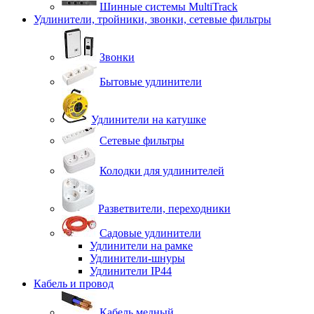
Шинные системы MultiTrack
Удлинители, тройники, звонки, сетевые фильтры
Звонки
Бытовые удлинители
Удлинители на катушке
Сетевые фильтры
Колодки для удлинителей
Разветвители, переходники
Садовые удлинители
Удлинители на рамке
Удлинители-шнуры
Удлинители IP44
Кабель и провод
Кабель медный