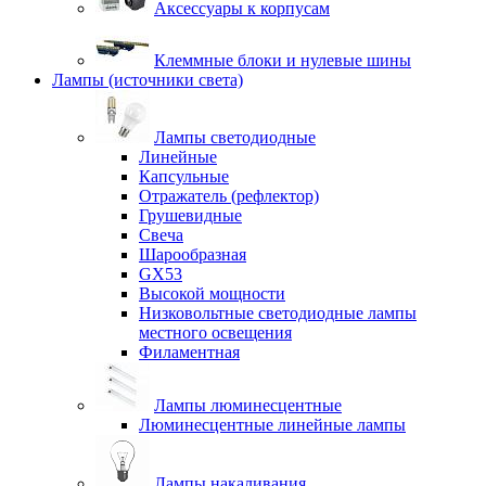
Аксессуары к корпусам
Клеммные блоки и нулевые шины
Лампы (источники света)
Лампы светодиодные
Линейные
Капсульные
Отражатель (рефлектор)
Грушевидные
Свеча
Шарообразная
GX53
Высокой мощности
Низковольтные светодиодные лампы
местного освещения
Филаментная
Лампы люминесцентные
Люминесцентные линейные лампы
Лампы накаливания