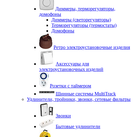
Диммеры, терморегуляторы,
домофоны
Диммеры (светорегуляторы)
Терморегуляторы (термостаты)
Домофоны
Ретро электроустановочные изделия
Аксессуары для
электроустановочных изделий
Розетки с таймером
Шинные системы MultiTrack
Удлинители, тройники, звонки, сетевые фильтры
Звонки
Бытовые удлинители