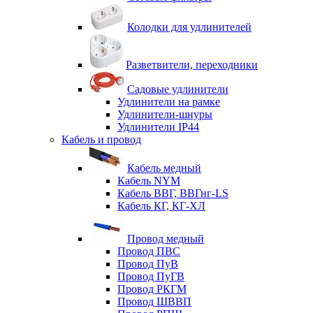
Колодки для удлинителей
Разветвители, переходники
Садовые удлинители
Удлинители на рамке
Удлинители-шнуры
Удлинители IP44
Кабель и провод
Кабель медный
Кабель NYM
Кабель ВВГ, ВВГнг-LS
Кабель КГ, КГ-ХЛ
Провод медный
Провод ПВС
Провод ПуВ
Провод ПуГВ
Провод РКГМ
Провод ШВВП