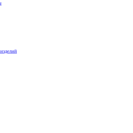
ы
 изделий