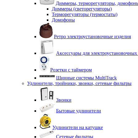
Диммеры, терморегуляторы, домофон
Диммеры (светорегуляторы)
Терморегуляторы (термостаты)
Домофоны
Ретро электроустановочные изделия
Аксессуары для электроустановочных
Розетки с таймером
Шинные системы MultiTrack
Удлинители, тройники, звонки, сетевые фильтры
Звонки
Бытовые удлинители
Удлинители на катушке
Сетевые фильтры