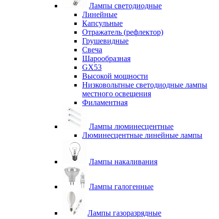
Лампы светодиодные
Линейные
Капсульные
Отражатель (рефлектор)
Грушевидные
Свеча
Шарообразная
GX53
Высокой мощности
Низковольтные светодиодные лампы
местного освещения
Филаментная
Лампы люминесцентные
Люминесцентные линейные лампы
Лампы накаливания
Лампы галогенные
Лампы газоразрядные