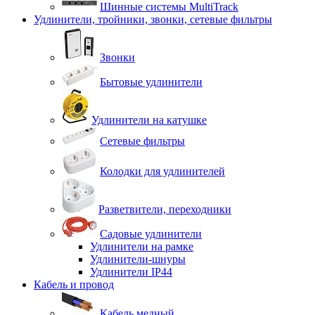
Шинные системы MultiTrack
Удлинители, тройники, звонки, сетевые фильтры
Звонки
Бытовые удлинители
Удлинители на катушке
Сетевые фильтры
Колодки для удлинителей
Разветвители, переходники
Садовые удлинители
Удлинители на рамке
Удлинители-шнуры
Удлинители IP44
Кабель и провод
Кабель медный