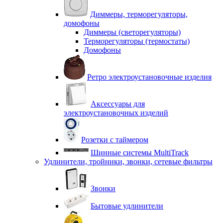
Диммеры, терморегуляторы,
домофоны
Диммеры (светорегуляторы)
Терморегуляторы (термостаты)
Домофоны
Ретро электроустановочные изделия
Аксессуары для
электроустановочных изделий
Розетки с таймером
Шинные системы MultiTrack
Удлинители, тройники, звонки, сетевые фильтры
Звонки
Бытовые удлинители