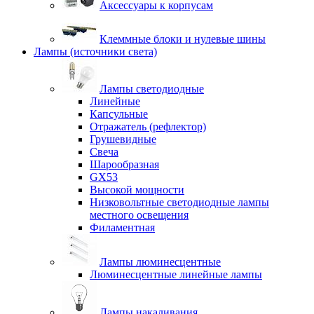
Аксессуары к корпусам
Клеммные блоки и нулевые шины
Лампы (источники света)
Лампы светодиодные
Линейные
Капсульные
Отражатель (рефлектор)
Грушевидные
Свеча
Шарообразная
GX53
Высокой мощности
Низковольтные светодиодные лампы
местного освещения
Филаментная
Лампы люминесцентные
Люминесцентные линейные лампы
Лампы накаливания