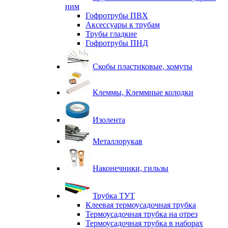
ним
Гофротрубы ПВХ
Аксессуары к трубам
Трубы гладкие
Гофротрубы ПНД
Скобы пластиковые, хомуты
Клеммы, Клеммные колодки
Изолента
Металлорукав
Наконечники, гильзы
Трубка ТУТ
Клеевая термоусадочная трубка
Термоусадочная трубка на отрез
Термоусадочная трубка в наборах