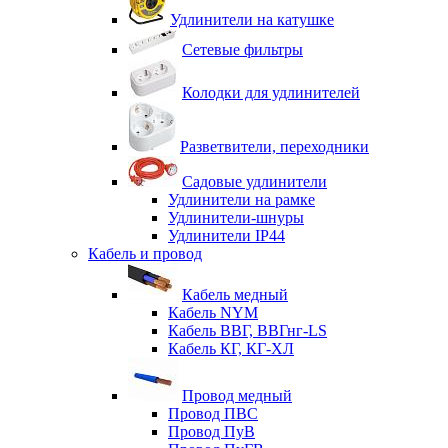
Удлинители на катушке
Сетевые фильтры
Колодки для удлинителей
Разветвители, переходники
Садовые удлинители
Удлинители на рамке
Удлинители-шнуры
Удлинители IP44
Кабель и провод
Кабель медный
Кабель NYM
Кабель ВВГ, ВВГнг-LS
Кабель КГ, КГ-ХЛ
Провод медный
Провод ПВС
Провод ПуВ