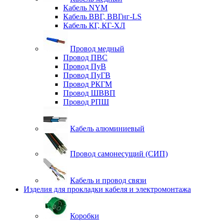
Кабель NYM
Кабель ВВГ, ВВГнг-LS
Кабель КГ, КГ-ХЛ
Провод медный
Провод ПВС
Провод ПуВ
Провод ПуГВ
Провод РКГМ
Провод ШВВП
Провод РПШ
Кабель алюминиевый
Провод самонесущий (СИП)
Кабель и провод связи
Изделия для прокладки кабеля и электромонтажа
Коробки