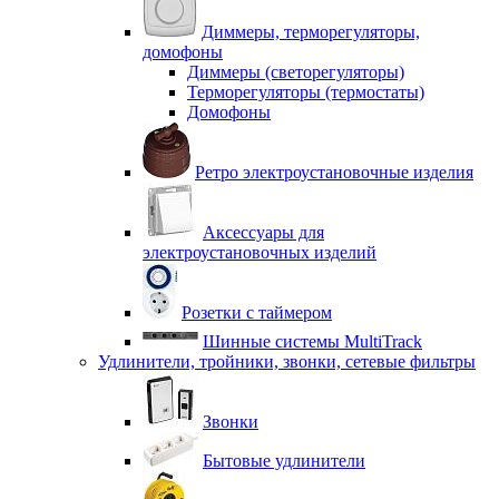
Диммеры, терморегуляторы,
домофоны
Диммеры (светорегуляторы)
Терморегуляторы (термостаты)
Домофоны
Ретро электроустановочные изделия
Аксессуары для
электроустановочных изделий
Розетки с таймером
Шинные системы MultiTrack
Удлинители, тройники, звонки, сетевые фильтры
Звонки
Бытовые удлинители