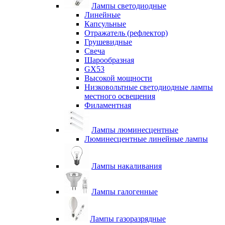
Лампы светодиодные
Линейные
Капсульные
Отражатель (рефлектор)
Грушевидные
Свеча
Шарообразная
GX53
Высокой мощности
Низковольтные светодиодные лампы
местного освещения
Филаментная
Лампы люминесцентные
Люминесцентные линейные лампы
Лампы накаливания
Лампы галогенные
Лампы газоразрядные