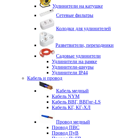
Удлинители на катушке
Сетевые фильтры
Колодки для удлинителей
Разветвители, переходники
Садовые удлинители
Удлинители на рамке
Удлинители-шнуры
Удлинители IP44
Кабель и провод
Кабель медный
Кабель NYM
Кабель ВВГ, ВВГнг-LS
Кабель КГ, КГ-ХЛ
Провод медный
Провод ПВС
Провод ПуВ