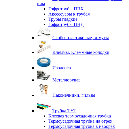
ним
Гофротрубы ПВХ
Аксессуары к трубам
Трубы гладкие
Гофротрубы ПНД
Скобы пластиковые, хомуты
Клеммы, Клеммные колодки
Изолента
Металлорукав
Наконечники, гильзы
Трубка ТУТ
Клеевая термоусадочная трубка
Термоусадочная трубка на отрез
Термоусадочная трубка в наборах