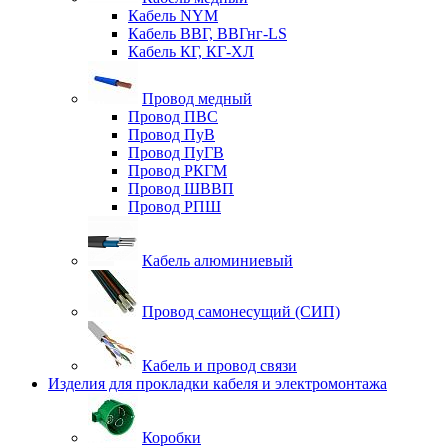
Кабель NYM
Кабель ВВГ, ВВГнг-LS
Кабель КГ, КГ-ХЛ
Провод медный
Провод ПВС
Провод ПуВ
Провод ПуГВ
Провод РКГМ
Провод ШВВП
Провод РПШ
Кабель алюминиевый
Провод самонесущий (СИП)
Кабель и провод связи
Изделия для прокладки кабеля и электромонтажа
Коробки