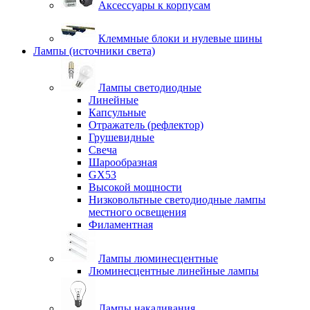
Аксессуары к корпусам
Клеммные блоки и нулевые шины
Лампы (источники света)
Лампы светодиодные
Линейные
Капсульные
Отражатель (рефлектор)
Грушевидные
Свеча
Шарообразная
GX53
Высокой мощности
Низковольтные светодиодные лампы
местного освещения
Филаментная
Лампы люминесцентные
Люминесцентные линейные лампы
Лампы накаливания