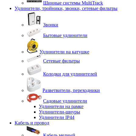
Шинные системы MultiTrack
Удлинители, тройники, звонки, сетевые фильтры
Звонки
Бытовые удлинители
Удлинители на катушке
Сетевые фильтры
Колодки для удлинителей
Разветвители, переходники
Садовые удлинители
Удлинители на рамке
Удлинители-шнуры
Удлинители IP44
Кабель и провод
Кабель медный