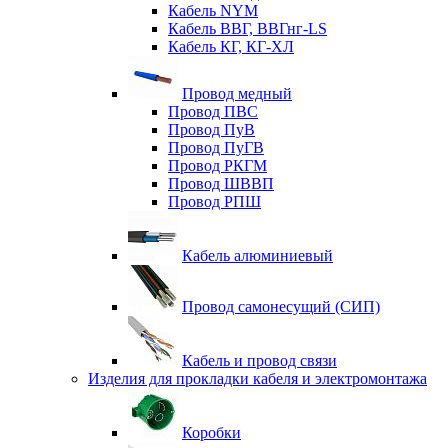
Кабель NYM
Кабель ВВГ, ВВГнг-LS
Кабель КГ, КГ-ХЛ
Провод медный
Провод ПВС
Провод ПуВ
Провод ПуГВ
Провод РКГМ
Провод ШВВП
Провод РПШ
Кабель алюминиевый
Провод самонесущий (СИП)
Кабель и провод связи
Изделия для прокладки кабеля и электромонтажа
Коробки