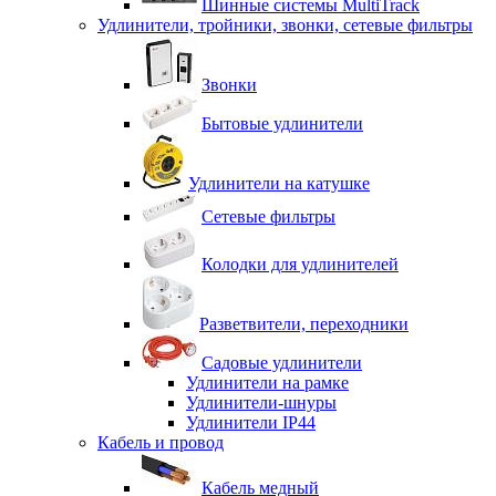
Шинные системы MultiTrack
Удлинители, тройники, звонки, сетевые фильтры
Звонки
Бытовые удлинители
Удлинители на катушке
Сетевые фильтры
Колодки для удлинителей
Разветвители, переходники
Садовые удлинители
Удлинители на рамке
Удлинители-шнуры
Удлинители IP44
Кабель и провод
Кабель медный