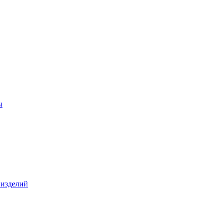
ы
 изделий