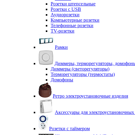
Розетки штепсельные
Розетки с USB
Аудиорозетки
Компьютерные розетки
Телефонные розетки
TV-розетки
Рамки
Диммеры, терморегуляторы, домофон
Диммеры (светорегуляторы)
Терморегуляторы (термостаты)
Домофоны
Ретро электроустановочные изделия
Аксессуары для электроустановочных
Розетки с таймером