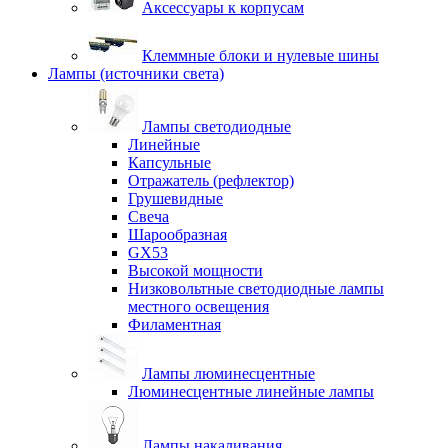
Аксессуары к корпусам
Клеммные блоки и нулевые шины
Лампы (источники света)
Лампы светодиодные
Линейные
Капсульные
Отражатель (рефлектор)
Грушевидные
Свеча
Шарообразная
GX53
Высокой мощности
Низковольтные светодиодные лампы
местного освещения
Филаментная
Лампы люминесцентные
Люминесцентные линейные лампы
Лампы накаливания