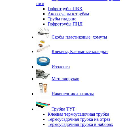
ним
Гофротрубы ПВХ
Аксессуары к трубам
Трубы гладкие
Гофротрубы ПНД
Скобы пластиковые, хомуты
Клеммы, Клеммные колодки
Изолента
Металлорукав
Наконечники, гильзы
Трубка ТУТ
Клеевая термоусадочная трубка
Термоусадочная трубка на отрез
Термоусадочная трубка в наборах