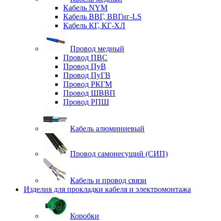
Кабель NYM
Кабель ВВГ, ВВГнг-LS
Кабель КГ, КГ-ХЛ
Провод медный
Провод ПВС
Провод ПуВ
Провод ПуГВ
Провод РКГМ
Провод ШВВП
Провод РПШ
Кабель алюминиевый
Провод самонесущий (СИП)
Кабель и провод связи
Изделия для прокладки кабеля и электромонтажа
Коробки