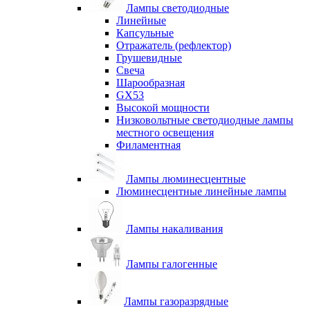
Лампы светодиодные
Линейные
Капсульные
Отражатель (рефлектор)
Грушевидные
Свеча
Шарообразная
GX53
Высокой мощности
Низковольтные светодиодные лампы
местного освещения
Филаментная
Лампы люминесцентные
Люминесцентные линейные лампы
Лампы накаливания
Лампы галогенные
Лампы газоразрядные