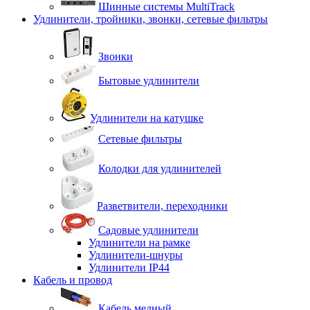
Шинные системы MultiTrack
Удлинители, тройники, звонки, сетевые фильтры
Звонки
Бытовые удлинители
Удлинители на катушке
Сетевые фильтры
Колодки для удлинителей
Разветвители, переходники
Садовые удлинители
Удлинители на рамке
Удлинители-шнуры
Удлинители IP44
Кабель и провод
Кабель медный