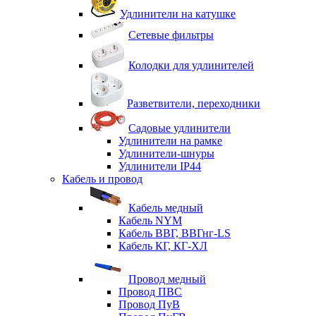
Удлинители на катушке
Сетевые фильтры
Колодки для удлинителей
Разветвители, переходники
Садовые удлинители
Удлинители на рамке
Удлинители-шнуры
Удлинители IP44
Кабель и провод
Кабель медный
Кабель NYM
Кабель ВВГ, ВВГнг-LS
Кабель КГ, КГ-ХЛ
Провод медный
Провод ПВС
Провод ПуВ