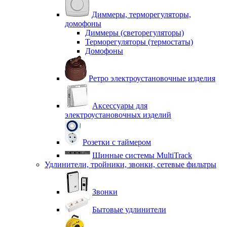
Диммеры, терморегуляторы,
домофоны
Диммеры (светорегуляторы)
Терморегуляторы (термостаты)
Домофоны
Ретро электроустановочные изделия
Аксессуары для
электроустановочных изделий
Розетки с таймером
Шинные системы MultiTrack
Удлинители, тройники, звонки, сетевые фильтры
Звонки
Бытовые удлинители