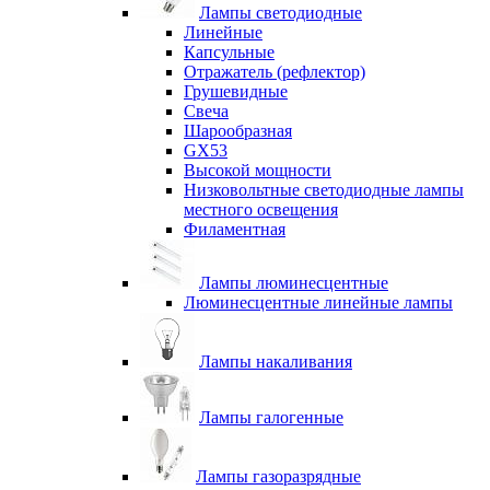
Лампы светодиодные
Линейные
Капсульные
Отражатель (рефлектор)
Грушевидные
Свеча
Шарообразная
GX53
Высокой мощности
Низковольтные светодиодные лампы
местного освещения
Филаментная
Лампы люминесцентные
Люминесцентные линейные лампы
Лампы накаливания
Лампы галогенные
Лампы газоразрядные