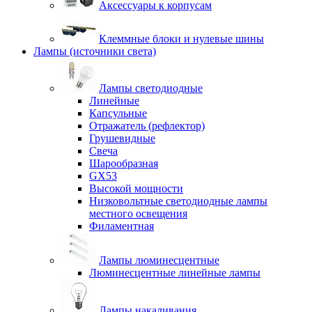
Аксессуары к корпусам
Клеммные блоки и нулевые шины
Лампы (источники света)
Лампы светодиодные
Линейные
Капсульные
Отражатель (рефлектор)
Грушевидные
Свеча
Шарообразная
GX53
Высокой мощности
Низковольтные светодиодные лампы
местного освещения
Филаментная
Лампы люминесцентные
Люминесцентные линейные лампы
Лампы накаливания