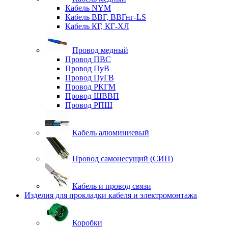
Кабель NYM
Кабель ВВГ, ВВГнг-LS
Кабель КГ, КГ-ХЛ
Провод медный
Провод ПВС
Провод ПуВ
Провод ПуГВ
Провод РКГМ
Провод ШВВП
Провод РПШ
Кабель алюминиевый
Провод самонесущий (СИП)
Кабель и провод связи
Изделия для прокладки кабеля и электромонтажа
Коробки