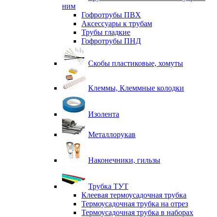
ним
Гофротрубы ПВХ
Аксессуары к трубам
Трубы гладкие
Гофротрубы ПНД
Скобы пластиковые, хомуты
Клеммы, Клеммные колодки
Изолента
Металлорукав
Наконечники, гильзы
Трубка ТУТ
Клеевая термоусадочная трубка
Термоусадочная трубка на отрез
Термоусадочная трубка в наборах