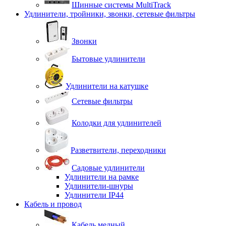
Шинные системы MultiTrack
Удлинители, тройники, звонки, сетевые фильтры
Звонки
Бытовые удлинители
Удлинители на катушке
Сетевые фильтры
Колодки для удлинителей
Разветвители, переходники
Садовые удлинители
Удлинители на рамке
Удлинители-шнуры
Удлинители IP44
Кабель и провод
Кабель медный