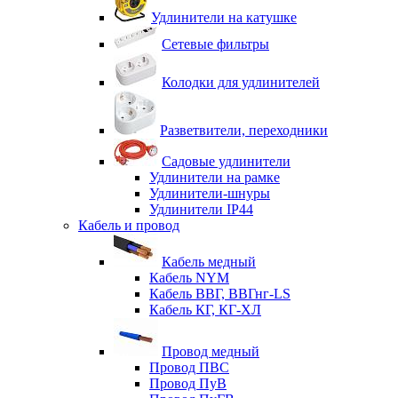
Удлинители на катушке
Сетевые фильтры
Колодки для удлинителей
Разветвители, переходники
Садовые удлинители
Удлинители на рамке
Удлинители-шнуры
Удлинители IP44
Кабель и провод
Кабель медный
Кабель NYM
Кабель ВВГ, ВВГнг-LS
Кабель КГ, КГ-ХЛ
Провод медный
Провод ПВС
Провод ПуВ