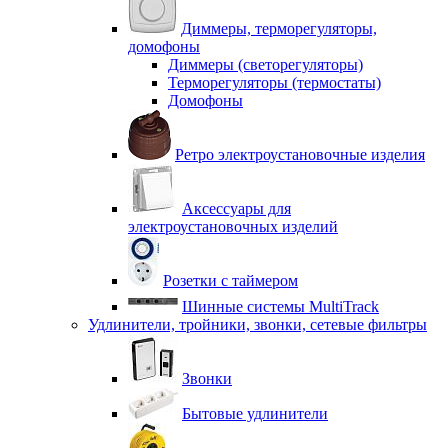
Диммеры, терморегуляторы,
домофоны
Диммеры (светорегуляторы)
Терморегуляторы (термостаты)
Домофоны
Ретро электроустановочные изделия
Аксессуары для
электроустановочных изделий
Розетки с таймером
Шинные системы MultiTrack
Удлинители, тройники, звонки, сетевые фильтры
Звонки
Бытовые удлинители