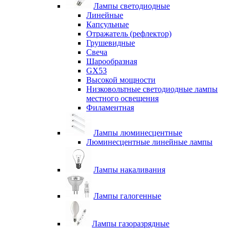
Лампы светодиодные
Линейные
Капсульные
Отражатель (рефлектор)
Грушевидные
Свеча
Шарообразная
GX53
Высокой мощности
Низковольтные светодиодные лампы
местного освещения
Филаментная
Лампы люминесцентные
Люминесцентные линейные лампы
Лампы накаливания
Лампы галогенные
Лампы газоразрядные