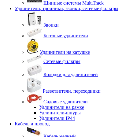
Шинные системы MultiTrack
Удлинители, тройники, звонки, сетевые фильтры
Звонки
Бытовые удлинители
Удлинители на катушке
Сетевые фильтры
Колодки для удлинителей
Разветвители, переходники
Садовые удлинители
Удлинители на рамке
Удлинители-шнуры
Удлинители IP44
Кабель и провод
Кабель медный