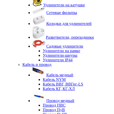
Удлинители на катушке
Сетевые фильтры
Колодки для удлинителей
Разветвители, переходники
Садовые удлинители
Удлинители на рамке
Удлинители-шнуры
Удлинители IP44
Кабель и провод
Кабель медный
Кабель NYM
Кабель ВВГ, ВВГнг-LS
Кабель КГ, КГ-ХЛ
Провод медный
Провод ПВС
Провод ПуВ