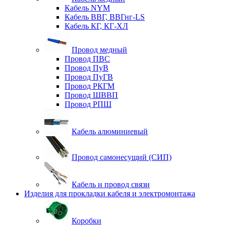
Кабель NYM
Кабель ВВГ, ВВГнг-LS
Кабель КГ, КГ-ХЛ
Провод медный
Провод ПВС
Провод ПуВ
Провод ПуГВ
Провод РКГМ
Провод ШВВП
Провод РПШ
Кабель алюминиевый
Провод самонесущий (СИП)
Кабель и провод связи
Изделия для прокладки кабеля и электромонтажа
Коробки