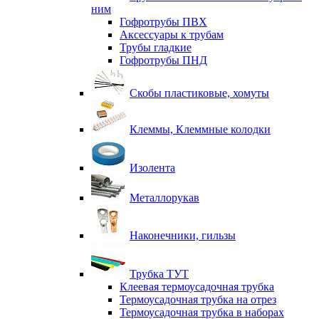
ним
Гофротрубы ПВХ
Аксессуары к трубам
Трубы гладкие
Гофротрубы ПНД
Скобы пластиковые, хомуты
Клеммы, Клеммные колодки
Изолента
Металлорукав
Наконечники, гильзы
Трубка ТУТ
Клеевая термоусадочная трубка
Термоусадочная трубка на отрез
Термоусадочная трубка в наборах