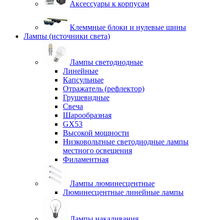
Аксессуары к корпусам
Клеммные блоки и нулевые шины
Лампы (источники света)
Лампы светодиодные
Линейные
Капсульные
Отражатель (рефлектор)
Грушевидные
Свеча
Шарообразная
GX53
Высокой мощности
Низковольтные светодиодные лампы
местного освещения
Филаментная
Лампы люминесцентные
Люминесцентные линейные лампы
Лампы накаливания