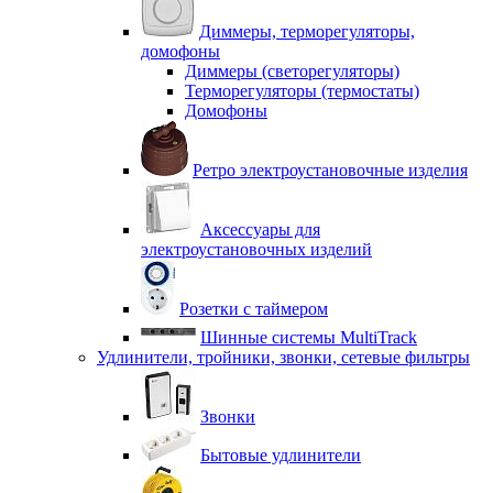
Диммеры, терморегуляторы,
домофоны
Диммеры (светорегуляторы)
Терморегуляторы (термостаты)
Домофоны
Ретро электроустановочные изделия
Аксессуары для
электроустановочных изделий
Розетки с таймером
Шинные системы MultiTrack
Удлинители, тройники, звонки, сетевые фильтры
Звонки
Бытовые удлинители