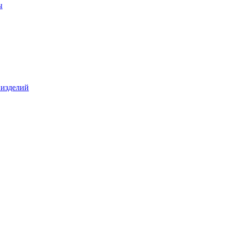
ы
 изделий