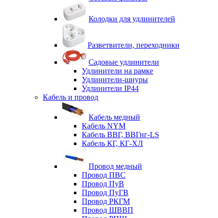
Колодки для удлинителей
Разветвители, переходники
Садовые удлинители
Удлинители на рамке
Удлинители-шнуры
Удлинители IP44
Кабель и провод
Кабель медный
Кабель NYM
Кабель ВВГ, ВВГнг-LS
Кабель КГ, КГ-ХЛ
Провод медный
Провод ПВС
Провод ПуВ
Провод ПуГВ
Провод РКГМ
Провод ШВВП