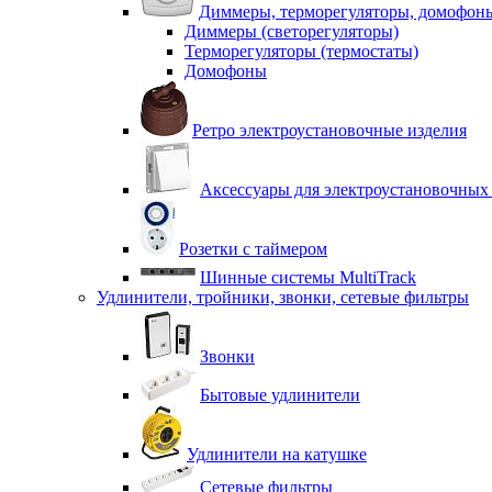
Диммеры, терморегуляторы, домофон
Диммеры (светорегуляторы)
Терморегуляторы (термостаты)
Домофоны
Ретро электроустановочные изделия
Аксессуары для электроустановочных
Розетки с таймером
Шинные системы MultiTrack
Удлинители, тройники, звонки, сетевые фильтры
Звонки
Бытовые удлинители
Удлинители на катушке
Сетевые фильтры