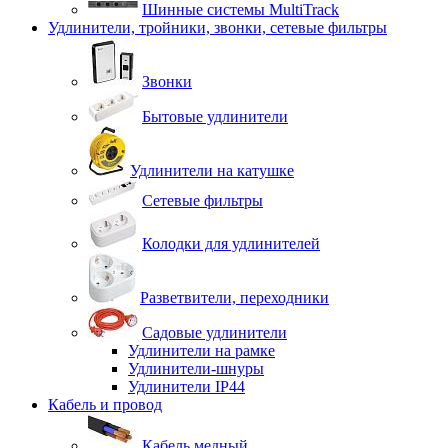
Шинные системы MultiTrack
Удлинители, тройники, звонки, сетевые фильтры
Звонки
Бытовые удлинители
Удлинители на катушке
Сетевые фильтры
Колодки для удлинителей
Разветвители, переходники
Садовые удлинители
Удлинители на рамке
Удлинители-шнуры
Удлинители IP44
Кабель и провод
Кабель медный