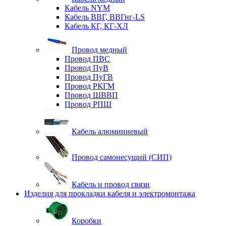
Кабель NYM
Кабель ВВГ, ВВГнг-LS
Кабель КГ, КГ-ХЛ
Провод медный
Провод ПВС
Провод ПуВ
Провод ПуГВ
Провод РКГМ
Провод ШВВП
Провод РПШ
Кабель алюминиевый
Провод самонесущий (СИП)
Кабель и провод связи
Изделия для прокладки кабеля и электромонтажа
Коробки