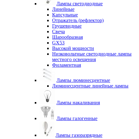
Лампы светодиодные
Линейные
Капсульные
Отражатель (рефлектор)
Грушевидные
Свеча
Шарообразная
GX53
Высокой мощности
Низковольтные светодиодные лампы
местного освещения
Филаментная
Лампы люминесцентные
Люминесцентные линейные лампы
Лампы накаливания
Лампы галогенные
Лампы газоразрядные