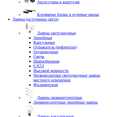
Аксессуары к корпусам
Клеммные блоки и нулевые шины
Лампы (источники света)
Лампы светодиодные
Линейные
Капсульные
Отражатель (рефлектор)
Грушевидные
Свеча
Шарообразная
GX53
Высокой мощности
Низковольтные светодиодные лампы
местного освещения
Филаментная
Лампы люминесцентные
Люминесцентные линейные лампы
Лампы накаливания