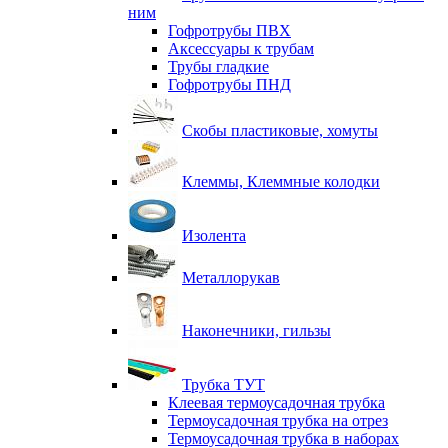
ним
Гофротрубы ПВХ
Аксессуары к трубам
Трубы гладкие
Гофротрубы ПНД
Скобы пластиковые, хомуты
Клеммы, Клеммные колодки
Изолента
Металлорукав
Наконечники, гильзы
Трубка ТУТ
Клеевая термоусадочная трубка
Термоусадочная трубка на отрез
Термоусадочная трубка в наборах