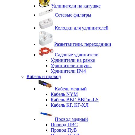
Удлинители на катушке
Сетевые фильтры
Колодки для удлинителей
Разветвители, переходники
Садовые удлинители
Удлинители на рамке
Удлинители-шнуры
Удлинители IP44
Кабель и провод
Кабель медный
Кабель NYM
Кабель ВВГ, ВВГнг-LS
Кабель КГ, КГ-ХЛ
Провод медный
Провод ПВС
Провод ПуВ