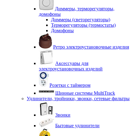
Диммеры, терморегуляторы,
домофоны
Диммеры (светорегуляторы)
Терморегуляторы (термостаты)
Домофоны
Ретро электроустановочные изделия
Аксессуары для
электроустановочных изделий
Розетки с таймером
Шинные системы MultiTrack
Удлинители, тройники, звонки, сетевые фильтры
Звонки
Бытовые удлинители