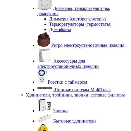
Диммеры, терморегуляторы,
домофоны
Диммеры (светорегуляторы)
Терморегуляторы (термостаты)
Домофоны
Ретро электроустановочные изделия
Аксессуары для
электроустановочных изделий
Розетки с таймером
Шинные системы MultiTrack
Удлинители, тройники, звонки, сетевые фильтры
Звонки
Бытовые удлинители