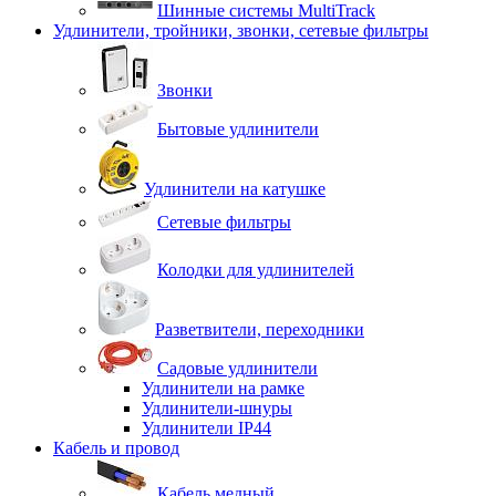
Шинные системы MultiTrack
Удлинители, тройники, звонки, сетевые фильтры
Звонки
Бытовые удлинители
Удлинители на катушке
Сетевые фильтры
Колодки для удлинителей
Разветвители, переходники
Садовые удлинители
Удлинители на рамке
Удлинители-шнуры
Удлинители IP44
Кабель и провод
Кабель медный