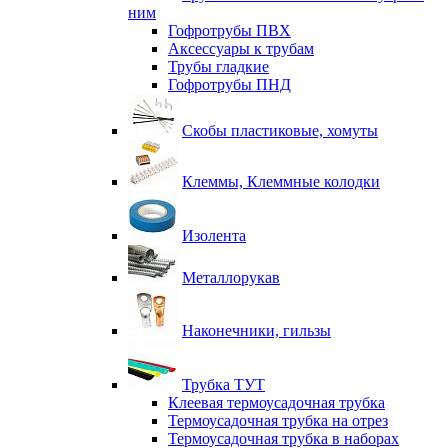
ним
Гофротрубы ПВХ
Аксессуары к трубам
Трубы гладкие
Гофротрубы ПНД
Скобы пластиковые, хомуты
Клеммы, Клеммные колодки
Изолента
Металлорукав
Наконечники, гильзы
Трубка ТУТ
Клеевая термоусадочная трубка
Термоусадочная трубка на отрез
Термоусадочная трубка в наборах