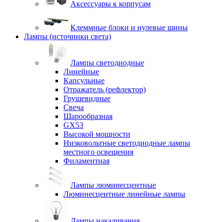
Аксессуары к корпусам
Клеммные блоки и нулевые шины
Лампы (источники света)
Лампы светодиодные
Линейные
Капсульные
Отражатель (рефлектор)
Грушевидные
Свеча
Шарообразная
GX53
Высокой мощности
Низковольтные светодиодные лампы
местного освещения
Филаментная
Лампы люминесцентные
Люминесцентные линейные лампы
Лампы накаливания