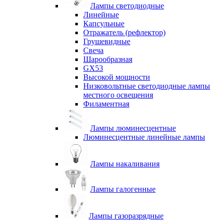
Лампы светодиодные
Линейные
Капсульные
Отражатель (рефлектор)
Грушевидные
Свеча
Шарообразная
GX53
Высокой мощности
Низковольтные светодиодные лампы
местного освещения
Филаментная
Лампы люминесцентные
Люминесцентные линейные лампы
Лампы накаливания
Лампы галогенные
Лампы газоразрядные