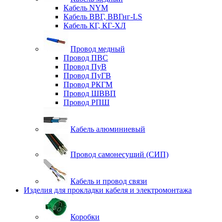
Кабель NYM
Кабель ВВГ, ВВГнг-LS
Кабель КГ, КГ-ХЛ
Провод медный
Провод ПВС
Провод ПуВ
Провод ПуГВ
Провод РКГМ
Провод ШВВП
Провод РПШ
Кабель алюминиевый
Провод самонесущий (СИП)
Кабель и провод связи
Изделия для прокладки кабеля и электромонтажа
Коробки