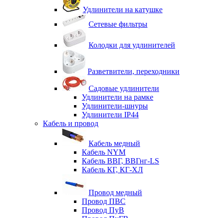
Удлинители на катушке
Сетевые фильтры
Колодки для удлинителей
Разветвители, переходники
Садовые удлинители
Удлинители на рамке
Удлинители-шнуры
Удлинители IP44
Кабель и провод
Кабель медный
Кабель NYM
Кабель ВВГ, ВВГнг-LS
Кабель КГ, КГ-ХЛ
Провод медный
Провод ПВС
Провод ПуВ