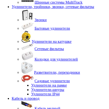
Шинные системы MultiTrack
Удлинители, тройники, звонки, сетевые фильтры
Звонки
Бытовые удлинители
Удлинители на катушке
Сетевые фильтры
Колодки для удлинителей
Разветвители, переходники
Садовые удлинители
Удлинители на рамке
Удлинители-шнуры
Удлинители IP44
Кабель и провод
Кабель медный