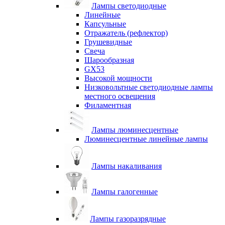
Лампы светодиодные
Линейные
Капсульные
Отражатель (рефлектор)
Грушевидные
Свеча
Шарообразная
GX53
Высокой мощности
Низковольтные светодиодные лампы
местного освещения
Филаментная
Лампы люминесцентные
Люминесцентные линейные лампы
Лампы накаливания
Лампы галогенные
Лампы газоразрядные