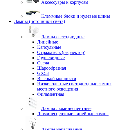
Аксессуары к корпусам
Клеммные блоки и нулевые шины
Лампы (источники света)
Лампы светодиодные
Линейные
Капсульные
Отражатель (рефлектор)
Грушевидные
Свеча
Шарообразная
GX53
Высокой мощности
Низковольтные светодиодные лампы
местного освещения
Филаментная
Лампы люминесцентные
Люминесцентные линейные лампы
Лампы накаливания