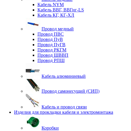
Кабель NYM
Кабель ВВГ, ВВГнг-LS
Кабель КГ, КГ-ХЛ
Провод медный
Провод ПВС
Провод ПуВ
Провод ПуГВ
Провод РКГМ
Провод ШВВП
Провод РПШ
Кабель алюминиевый
Провод самонесущий (СИП)
Кабель и провод связи
Изделия для прокладки кабеля и электромонтажа
Коробки