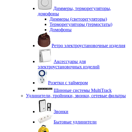
Диммеры, терморегуляторы,
домофоны
Диммеры (светорегуляторы)
Терморегуляторы (термостаты)
Домофоны
Ретро электроустановочные изделия
Аксессуары для
электроустановочных изделий
Розетки с таймером
Шинные системы MultiTrack
Удлинители, тройники, звонки, сетевые фильтры
Звонки
Бытовые удлинители