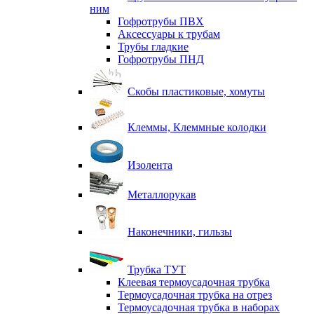
ним
Гофротрубы ПВХ
Аксессуары к трубам
Трубы гладкие
Гофротрубы ПНД
Скобы пластиковые, хомуты
Клеммы, Клеммные колодки
Изолента
Металлорукав
Наконечники, гильзы
Трубка ТУТ
Клеевая термоусадочная трубка
Термоусадочная трубка на отрез
Термоусадочная трубка в наборах