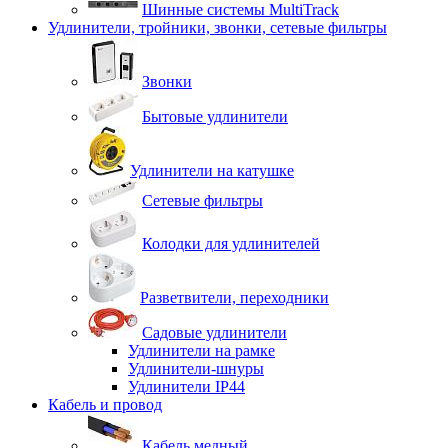
Шинные системы MultiTrack
Удлинители, тройники, звонки, сетевые фильтры
Звонки
Бытовые удлинители
Удлинители на катушке
Сетевые фильтры
Колодки для удлинителей
Разветвители, переходники
Садовые удлинители
Удлинители на рамке
Удлинители-шнуры
Удлинители IP44
Кабель и провод
Кабель медный