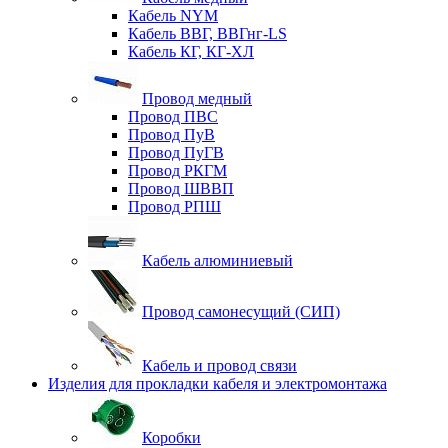
Кабель NYM
Кабель ВВГ, ВВГнг-LS
Кабель КГ, КГ-ХЛ
Провод медный
Провод ПВС
Провод ПуВ
Провод ПуГВ
Провод РКГМ
Провод ШВВП
Провод РПШ
Кабель алюминиевый
Провод самонесущий (СИП)
Кабель и провод связи
Изделия для прокладки кабеля и электромонтажа
Коробки