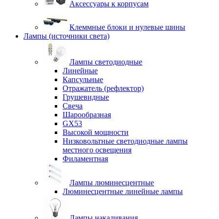
Аксессуары к корпусам
Клеммные блоки и нулевые шины
Лампы (источники света)
Лампы светодиодные
Линейные
Капсульные
Отражатель (рефлектор)
Грушевидные
Свеча
Шарообразная
GX53
Высокой мощности
Низковольтные светодиодные лампы
местного освещения
Филаментная
Лампы люминесцентные
Люминесцентные линейные лампы
Лампы накаливания