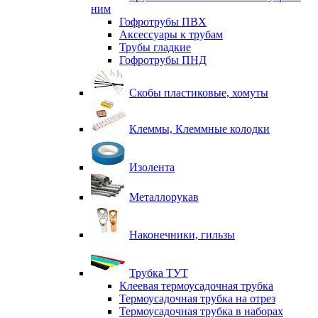
ним
Гофротрубы ПВХ
Аксессуары к трубам
Трубы гладкие
Гофротрубы ПНД
Скобы пластиковые, хомуты
Клеммы, Клеммные колодки
Изолента
Металлорукав
Наконечники, гильзы
Трубка ТУТ
Клеевая термоусадочная трубка
Термоусадочная трубка на отрез
Термоусадочная трубка в наборах