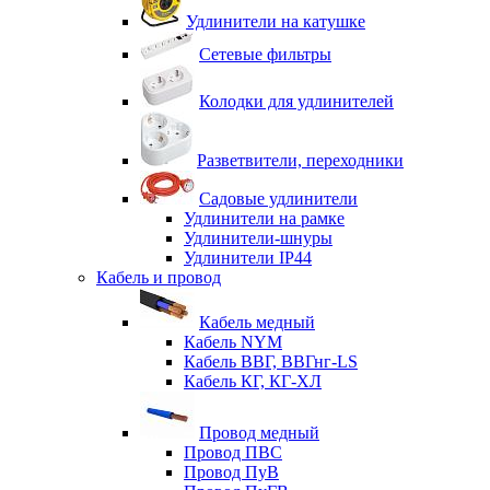
Удлинители на катушке
Сетевые фильтры
Колодки для удлинителей
Разветвители, переходники
Садовые удлинители
Удлинители на рамке
Удлинители-шнуры
Удлинители IP44
Кабель и провод
Кабель медный
Кабель NYM
Кабель ВВГ, ВВГнг-LS
Кабель КГ, КГ-ХЛ
Провод медный
Провод ПВС
Провод ПуВ