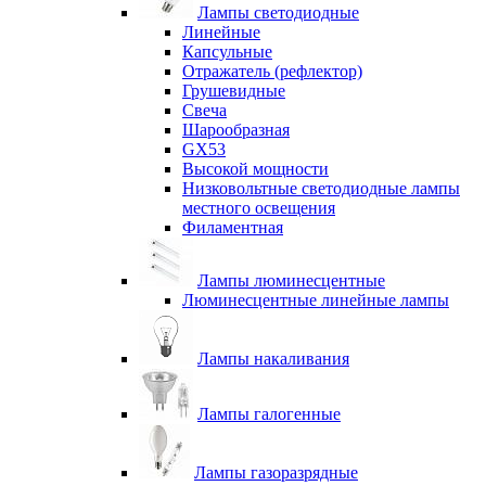
Лампы светодиодные
Линейные
Капсульные
Отражатель (рефлектор)
Грушевидные
Свеча
Шарообразная
GX53
Высокой мощности
Низковольтные светодиодные лампы
местного освещения
Филаментная
Лампы люминесцентные
Люминесцентные линейные лампы
Лампы накаливания
Лампы галогенные
Лампы газоразрядные