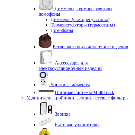
Диммеры, терморегуляторы,
домофоны
Диммеры (светорегуляторы)
Терморегуляторы (термостаты)
Домофоны
Ретро электроустановочные изделия
Аксессуары для
электроустановочных изделий
Розетки с таймером
Шинные системы MultiTrack
Удлинители, тройники, звонки, сетевые фильтры
Звонки
Бытовые удлинители