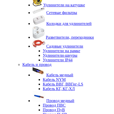
Удлинители на катушке
Сетевые фильтры
Колодки для удлинителей
Разветвители, переходники
Садовые удлинители
Удлинители на рамке
Удлинители-шнуры
Удлинители IP44
Кабель и провод
Кабель медный
Кабель NYM
Кабель ВВГ, ВВГнг-LS
Кабель КГ, КГ-ХЛ
Провод медный
Провод ПВС
Провод ПуВ