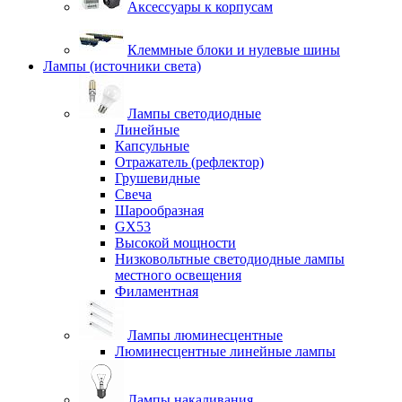
Аксессуары к корпусам
Клеммные блоки и нулевые шины
Лампы (источники света)
Лампы светодиодные
Линейные
Капсульные
Отражатель (рефлектор)
Грушевидные
Свеча
Шарообразная
GX53
Высокой мощности
Низковольтные светодиодные лампы
местного освещения
Филаментная
Лампы люминесцентные
Люминесцентные линейные лампы
Лампы накаливания