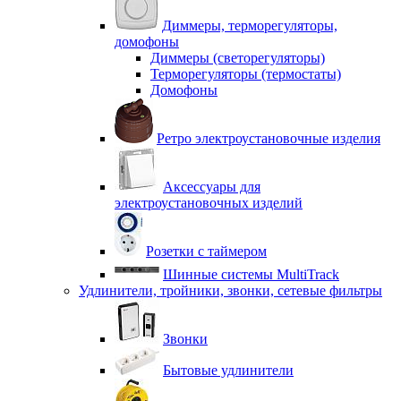
Диммеры, терморегуляторы,
домофоны
Диммеры (светорегуляторы)
Терморегуляторы (термостаты)
Домофоны
Ретро электроустановочные изделия
Аксессуары для
электроустановочных изделий
Розетки с таймером
Шинные системы MultiTrack
Удлинители, тройники, звонки, сетевые фильтры
Звонки
Бытовые удлинители