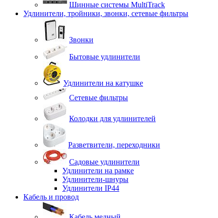
Шинные системы MultiTrack
Удлинители, тройники, звонки, сетевые фильтры
Звонки
Бытовые удлинители
Удлинители на катушке
Сетевые фильтры
Колодки для удлинителей
Разветвители, переходники
Садовые удлинители
Удлинители на рамке
Удлинители-шнуры
Удлинители IP44
Кабель и провод
Кабель медный