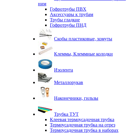
ним
Гофротрубы ПВХ
Аксессуары к трубам
Трубы гладкие
Гофротрубы ПНД
Скобы пластиковые, хомуты
Клеммы, Клеммные колодки
Изолента
Металлорукав
Наконечники, гильзы
Трубка ТУТ
Клеевая термоусадочная трубка
Термоусадочная трубка на отрез
Термоусадочная трубка в наборах