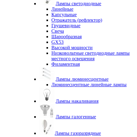
Лампы светодиодные
Линейные
Капсульные
Отражатель (рефлектор)
Грушевидные
Свеча
Шарообразная
GX53
Высокой мощности
Низковольтные светодиодные лампы
местного освещения
Филаментная
Лампы люминесцентные
Люминесцентные линейные лампы
Лампы накаливания
Лампы галогенные
Лампы газоразрядные