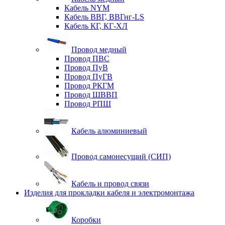
Кабель NYM
Кабель ВВГ, ВВГнг-LS
Кабель КГ, КГ-ХЛ
Провод медный
Провод ПВС
Провод ПуВ
Провод ПуГВ
Провод РКГМ
Провод ШВВП
Провод РПШ
Кабель алюминиевый
Провод самонесущий (СИП)
Кабель и провод связи
Изделия для прокладки кабеля и электромонтажа
Коробки