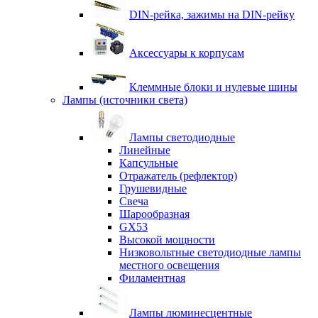
DIN-рейка, зажимы на DIN-рейку
Аксессуары к корпусам
Клеммные блоки и нулевые шины
Лампы (источники света)
Лампы светодиодные
Линейные
Капсульные
Отражатель (рефлектор)
Грушевидные
Свеча
Шарообразная
GX53
Высокой мощности
Низковольтные светодиодные лампы
местного освещения
Филаментная
Лампы люминесцентные