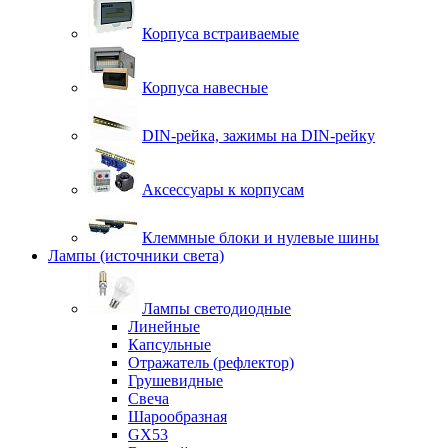
Корпуса встраиваемые
Корпуса навесные
DIN-рейка, зажимы на DIN-рейку
Аксессуары к корпусам
Клеммные блоки и нулевые шины
Лампы (источники света)
Лампы светодиодные
Линейные
Капсульные
Отражатель (рефлектор)
Грушевидные
Свеча
Шарообразная
GX53